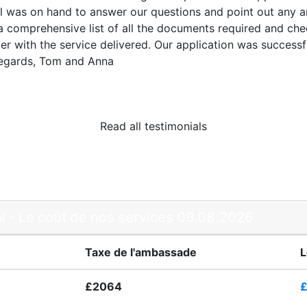
al was on hand to answer our questions and point out any a
a comprehensive list of all the documents required and ch
er with the service delivered. O­ur application was successf
 regards, Tom and Anna
Read all testimonials
 - Le coût de nos services 09.08.2026
Taxe de l'ambassade
L
£2064