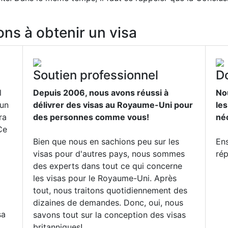
s à obtenir un visa
Soutien professionnel
D
l
Depuis 2006, nous avons réussi à
No
 un
délivrer des visas au Royaume-Uni pour
le
ra
des personnes comme vous!
né
Ce
Bien que nous en sachions peu sur les
Ens
visas pour d'autres pays, nous sommes
rép
des experts dans tout ce qui concerne
les visas pour le Royaume-Uni. Après
tout, nous traitons quotidiennement des
dizaines de demandes. Donc, oui, nous
sa
savons tout sur la conception des visas
britanniques!