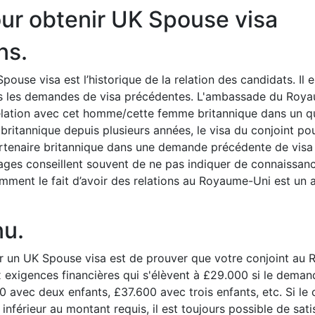
ur obtenir UK Spouse visa
ns.
use visa est l’historique de la relation des candidats. Il es
 les demandes de visa précédentes. L'ambassade du Roya
relation avec cet homme/cette femme britannique dans un que
ritannique depuis plusieurs années, le visa du conjoint pou
artenaire britannique dans une demande précédente de visa d
es conseillent souvent de ne pas indiquer de connaissance
mment le fait d’avoir des relations au Royaume-Uni est un
nu.
ir un UK Spouse visa est de prouver que votre conjoint au 
 exigences financières qui s'élèvent à £29.000 si le deman
 avec deux enfants, £37.600 avec trois enfants, etc. Si le 
 inférieur au montant requis, il est toujours possible de sat