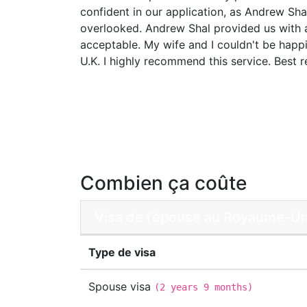
confident in our application, as Andrew Sh
overlooked. Andrew Shal provided us with 
acceptable. My wife and I couldn't be happi
U.K. I highly recommend this service. Best
Combien ça coûte
Visa de l’épouse au Royaume-Uni
Type de visa
Spouse visa
(
2 years 9 months
)