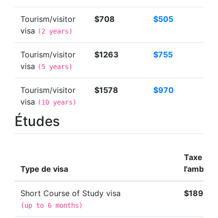
Tourism/visitor
$708
$505
visa
(
2 years
)
Tourism/visitor
$1263
$755
visa
(
5 years
)
Tourism/visitor
$1578
$970
visa
(
10 years
)
Études
Taxe de
Type de visa
l'ambas
Short Course of Study visa
$189
(
up to 6 months
)