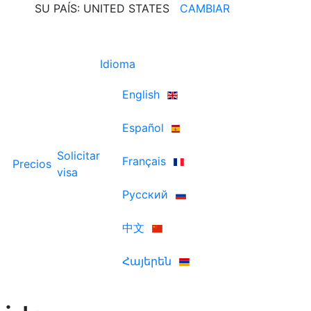
SU PAÍS: UNITED STATES
CAMBIAR
Idioma
English
Español
Solicitar
Français
Precios
visa
Русский
中文
Հայերեն