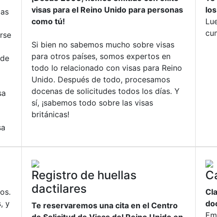
visas para el Reino Unido para personas
lo
cas
como tú!
Lu
cum
rse
Si bien no sabemos mucho sobre visas
para otros países, somos expertos en
 de
todo lo relacionado con visas para Reino
Unido. Después de todo, procesamos
docenas de solicitudes todos los días. Y
sa
sí, ¡sabemos todo sobre las visas
británicas!
sa
Registro de huellas
C
dactilares
os.
Cl
, y
do
Te reservaremos una cita en el Centro
Em