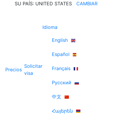
SU PAÍS: UNITED STATES
CAMBIAR
Idioma
English
Español
Solicitar
Français
Precios
visa
Русский
中文
Հայերեն