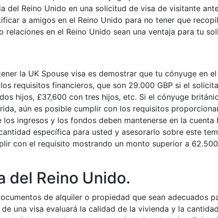
ia del Reino Unido en una solicitud de visa de visitante an
ificar a amigos en el Reino Unido para no tener que recopi
elaciones en el Reino Unido sean una ventaja para tu solic
tener la UK Spouse visa es demostrar que tu cónyuge en el 
s requisitos financieros, que son 29.000 GBP si el solicit
os hijos, £37,600 con tres hijos, etc. Si el cónyuge britán
rida, aún es posible cumplir con los requisitos proporcion
 los ingresos y los fondos deben mantenerse en la cuenta 
cantidad específica para usted y asesorarlo sobre este tem
umplir con el requisito mostrando un monto superior a 62.5
a del Reino Unido.
cumentos de alquiler o propiedad que sean adecuados para 
de una visa evaluará la calidad de la vivienda y la cantida