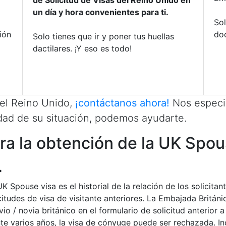
de Solicitud de Visas del Reino Unido en
un día y hora convenientes para ti.
Sol
ión
do
Solo tienes que ir y poner tus huellas
dactilares. ¡Y eso es todo!
 el Reino Unido,
¡contáctanos ahora!
Nos especi
idad de su situación, podemos ayudarte.
ra la obtención de la UK Spou
.
 Spouse visa es el historial de la relación de los solicita
itudes de visa de visitante anteriores. La Embajada Británi
ovio / novia británico en el formulario de solicitud anterio
e varios años, la visa de cónyuge puede ser rechazada. Inc